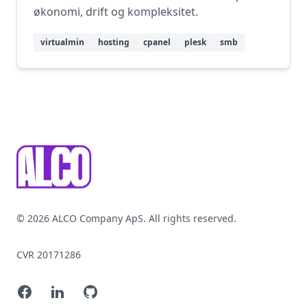
økonomi, drift og kompleksitet.
virtualmin
hosting
cpanel
plesk
smb
Footer
© 2026 ALCO Company ApS. All rights reserved.
CVR 20171286
Facebook
LinkedIn
GitHub