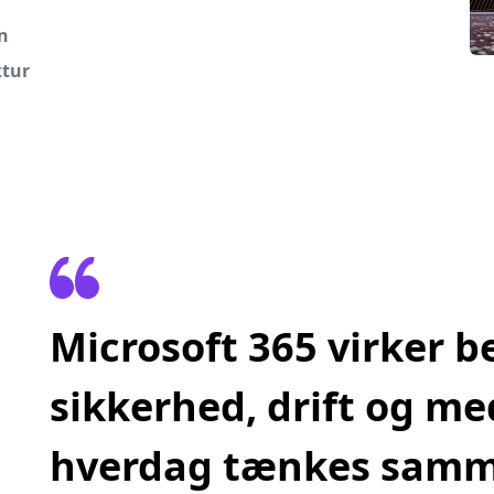
n
ktur
Microsoft 365 virker b
sikkerhed, drift og m
hverdag tænkes sam