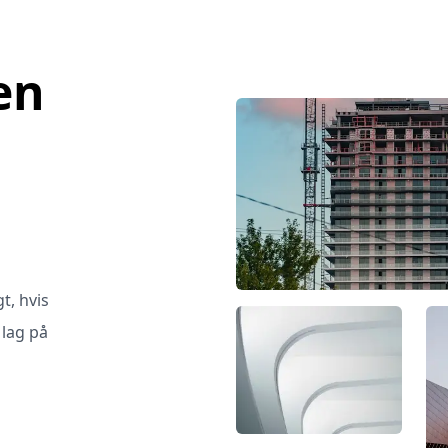
en
t, hvis
 lag på