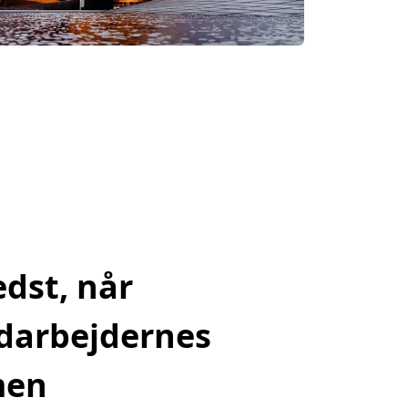
edst, når
edarbejdernes
men