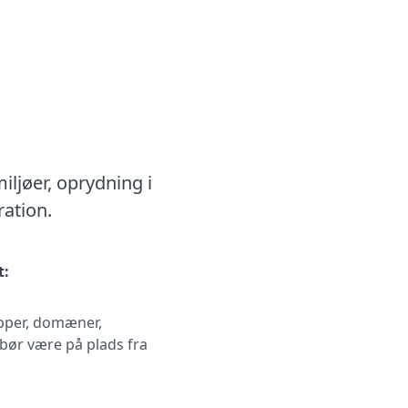
d
ljøer, oprydning i
ation.
t:
pper, domæner,
bør være på plads fra