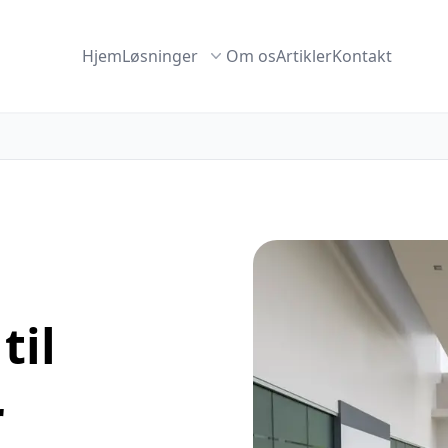
Hjem
Løsninger
Om os
Artikler
Kontakt
til
r