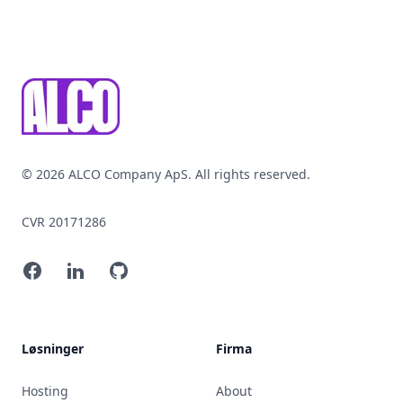
Footer
© 2026 ALCO Company ApS. All rights reserved.
CVR 20171286
Facebook
LinkedIn
GitHub
Løsninger
Firma
Hosting
About